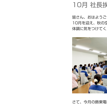
稿
10月 社長
日:
皆さん、おはようご
10月を迎え、秋の
体調に気をつけてく
さて、今月の飾東電