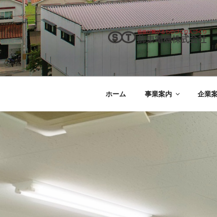
コ
ン
テ
ン
ツ
飾東電機株式
兵庫県姫路市で創業から半世紀
へ
ス
キ
ホーム
事業案内
企業
ッ
プ