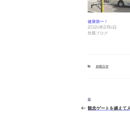
健康第一！
2026年2月6日
社長ブログ
カ
お知らせ
テ
ゴ
リ
ー
投
前
前
稿
の
観念ゲートを越えて
投
ナ
稿
ビ