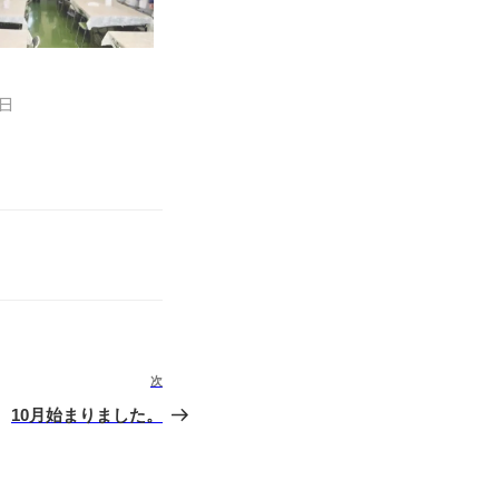
1日
次
次
の
10月始まりました。
投
稿